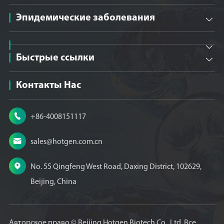
Эпидемические заболевания


Быстрые ссылки

Контакты Нас

+86-4008151117

sales@hotgen.com.cn

No. 55 Qingfeng West Road, Daxing District, 102629,
Beijing, China
Авторское право ©
Beijing Hotgen Biotech Co., Ltd.
Все