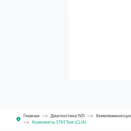


Главная
Диагностика IVD
Хемилюминесцен

Комплекты STAT Test (CLIA)