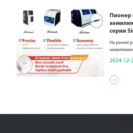
Пионер в
хемилю
серии Si
хемилю
На рынке р
обнаруж
хемилюмин
представле
2024-12-
однотесто
(предназна
обнаружени

упаковке, 
небольших 