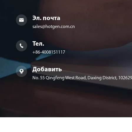
Эл. почта

sales@hotgen.com.cn
Тел.

+86-4008151117
Добавить

No. 55 Qingfeng West Road, Daxing District, 102629,