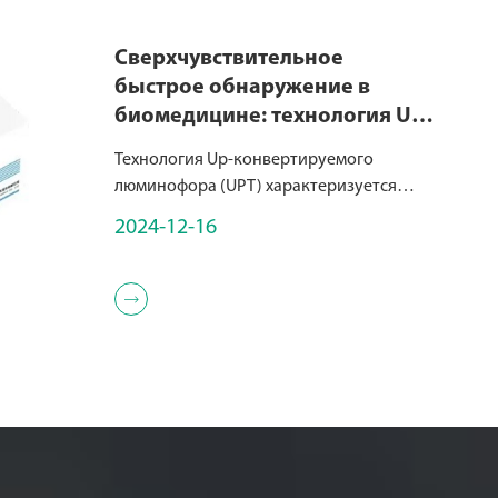
Сверхчувствительное
быстрое обнаружение в
биомедицине: технология Up-
Converting Phosphor (UPT)
Технология Up-конвертируемого
люминофора (UPT) характеризуется
частицами субмикронного размера,
2024-12-16
состоящими из керамики, легированных
редкоземельными элементами, включая
лантаноиды, скандий (Sc), иттрий (Y) и

другие вещества.