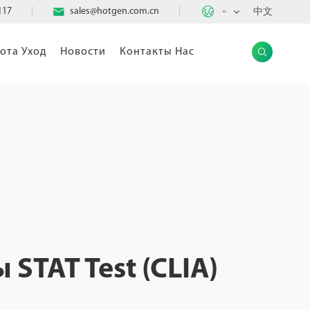

117

sales@hotgen.com.cn
中文
RU
ота Уход
Новости
Контакты Нас

STAT Test (CLIA)