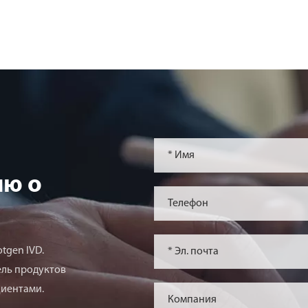
ю о
tgen IVD.
ель продуктов
циентами.