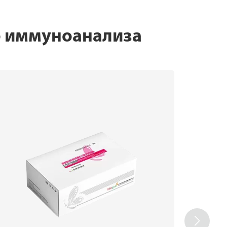
о иммуноанализа
